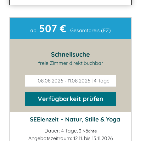
507 €
Kontakt
ab
Gesamtpreis (EZ)
Schnellsuche
freie Zimmer direkt buchbar
08.08.2026 - 11.08.2026 | 4 Tage
Verfügbarkeit prüfen
SEElenzeit – Natur, Stille & Yoga
Dauer: 4 Tage,
3 Nächte
Angebotszeitraum: 12.11. bis 15.11.2026