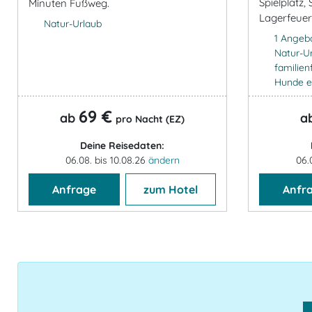
Spielplatz, 
Minuten Fußweg.
Lagerfeuers
Natur-Urlaub
1 Angeb
Natur-U
familien
Hunde e
69 €
ab
a
pro Nacht (EZ)
Deine Reisedaten:
06.08. bis 10.08.26
ändern
06.
Anfrage
zum Hotel
Anfr