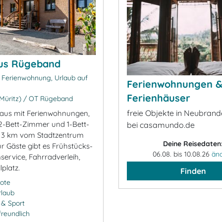
us Rügeband
 Ferienwohnung, Urlaub auf
Ferienwohnungen 
Ferienhäuser
Müritz) / OT Rügeband
freie Objekte in Neubran
aus mit Ferienwohnungen,
 2-Bett-Zimmer und 1-Bett-
bei casamundo.de
t 3 km vom Stadtzentrum
Deine Reisedaten
ür Gäste gibt es Frühstücks-
06.08. bis 10.08.26
än
service, Fahrradverleih,
lplatz.
Finden
ote
rlaub
- & Sport
freundlich