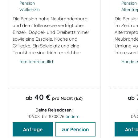
Pension
Pension
Wulkenzin
Altentre
Die Pension nahe Neubrandenburg
Die Pensio
und dem Tollensesee verfügt über
im Zentrum
Einzel-, Doppel- und Dreibettzimmer
Altentrept
sowie eine Essdiele, Küche und
Neubrande
Grillecke. Ein Spielplatz und eine
Umland von
Tennishalle sind leicht erreichbar.
interessant
familienfreundlich
Hunde e
40 €
ab
ab
pro Nacht (EZ)
Deine Reisedaten:
06.08. bis 10.08.26
ändern
06.
Anfrage
zur Pension
Anfr