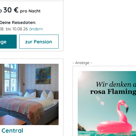
30 €
b
pro Nacht
Deine Reisedaten:
08. bis 10.08.26
ändern
age
zur Pension
- Anzeige -
 Central