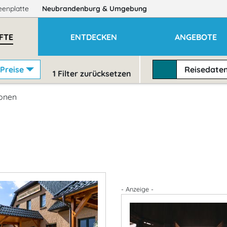
eenplatte
Neubrandenburg
& Umgebung
FTE
ENTDECKEN
ANGEBOTE
Preise
Reisedate
1
Filter zurücksetzen
onen
- Anzeige -