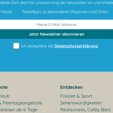
Melde Dich jetzt für unseren mvp.de-Newsletter an und erhalt
reizeit
Reisetipps zu besonderen Regionen und Orten
Jetzt Newsletter
abonnieren
Ich akzeptiere die
Datenschutzerklärung
.
ote
Entdecken
rlaub
Freizeit & Sport
& Feiertagsangebote
Sehenswürdigkeiten
sreisen ab 6 Tage
Restaurants, Cafés, Bars