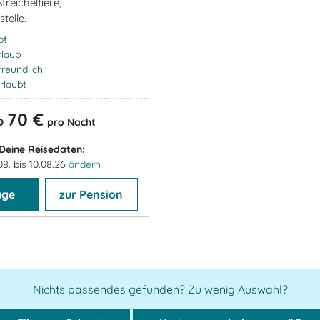
Streicheltiere,
telle.
ot
rlaub
freundlich
rlaubt
70 €
b
pro Nacht
Deine Reisedaten:
08. bis 10.08.26
ändern
age
zur Pension
Nichts passendes gefunden? Zu wenig Auswahl?