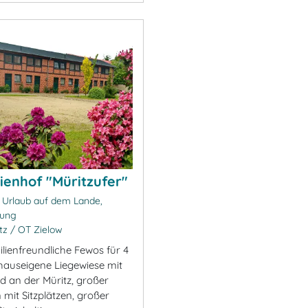
ienhof "Müritzufer"
 Urlaub auf dem Lande,
nung
z / OT Zielow
ilienfreundliche Fewos für 4
hauseigene Liegewiese mit
d an der Müritz, großer
 mit Sitzplätzen, großer