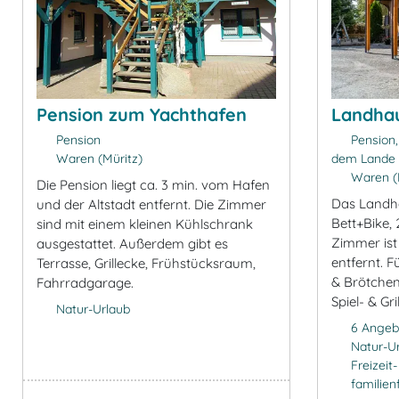
Pension zum Yachthafen
Landha
Pension
Pension,
Waren (Müritz)
dem Lande
Waren (
Die Pension liegt ca. 3 min. vom Hafen
Das Landh
und der Altstadt entfernt. Die Zimmer
Bett+Bike,
sind mit einem kleinen Kühlschrank
Zimmer is
ausgestattet. Außerdem gibt es
entfernt. F
Terrasse, Grillecke, Frühstücksraum,
& Brötchen
Fahrradgarage.
Spiel- & Gril
Natur-Urlaub
6 Angeb
Natur-U
Freizeit
familien