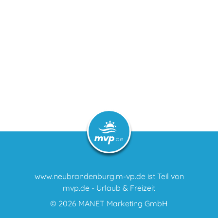
www.neubrandenburg.m-vp.de ist Teil von
mvp.de - Urlaub & Freizeit
© 2026
MANET Marketing GmbH