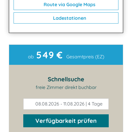
Route via Google Maps
Ladestationen
549 €
Kontakt
ab
Gesamtpreis (EZ)
Schnellsuche
freie Zimmer direkt buchbar
08.08.2026 - 11.08.2026 | 4 Tage
Verfügbarkeit prüfen