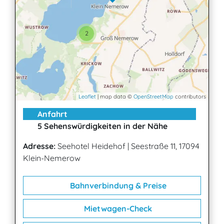
2
Leaflet
| map data ©
OpenStreetMap
contributors
Anfahrt
5 Sehenswürdigkeiten in der Nähe
Adresse:
Seehotel Heidehof
|
Seestraße 11, 17094
Klein-Nemerow
Bahnverbindung & Preise
Mietwagen-Check