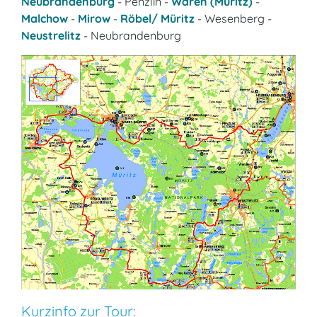
Neubrandenburg
- Penzlin -
Waren (Müritz)
-
Malchow
-
Mirow
-
Röbel/ Müritz
- Wesenberg -
Neustrelitz
- Neubrandenburg
Kurzinfo zur Tour: