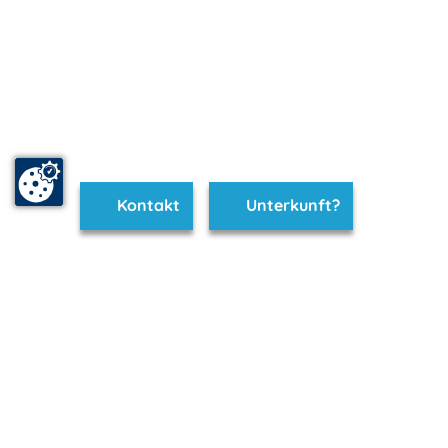
Kontakt
Unterkunft?
www.neubrandenburg.m-vp.de ist Teil von
mvp.de - Urlaub & Freizeit