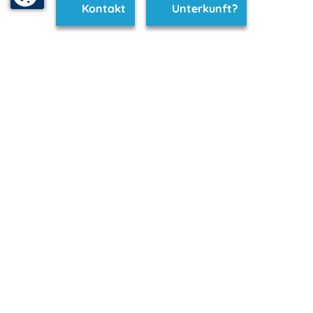
Kontakt
Unterkunft?
www.neubrandenburg.m-vp.de ist Teil von
mvp.de - Urlaub & Freizeit
© 2026
MANET Marketing GmbH
Newsletter
Bleib auf dem Laufenden!
Melde Dich jetzt für unseren mvp.de-Newsletter an und