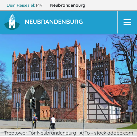
Dein Reiseziel:
MV
Neubrandenburg
NEUBRANDENBURG
Treptower Tor Neubrandenburg | ArTo - stock.adobe.com