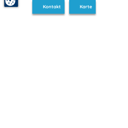
Kontakt
Karte
www.neubrandenburg.m-vp.de ist Teil von
mvp.de - Urlaub & Freizeit
© 2026
MANET Marketing GmbH
Newsletter
Bleib auf dem Laufenden!