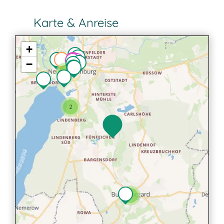
Karte & Anreise
+
−
2
2
2