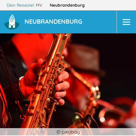
Dein Reiseziel:
MV
Neubrandenburg
NEUBRANDENBURG
© pixabay