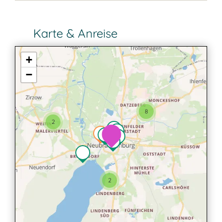
Karte & Anreise
+
−
8
2
2