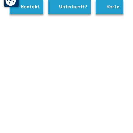
Kontakt
Unterkunft?
Karte
www.neubrandenburg.m-vp.de ist Teil von
mvp.de - Urlaub & Freizeit
© 2026
MANET Marketing GmbH
Newsletter
Bleib auf dem Laufenden!