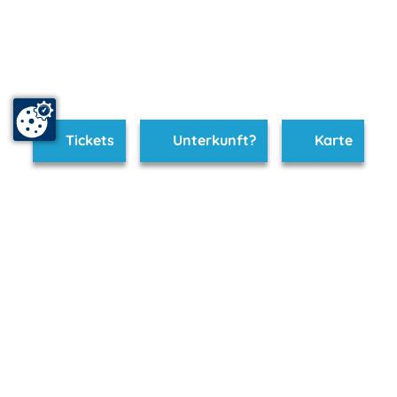
Tickets
Unterkunft?
Karte
www.neubrandenburg.m-vp.de ist Teil von
mvp.de - Urlaub & Freizeit
© 2026
MANET Marketing GmbH