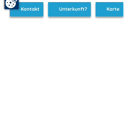
Kontakt
Unterkunft?
Karte
www.neubrandenburg.m-vp.de ist Teil von
mvp.de - Urlaub & Freizeit
© 2026
MANET Marketing GmbH
Newsletter
Bleib auf dem Laufenden!